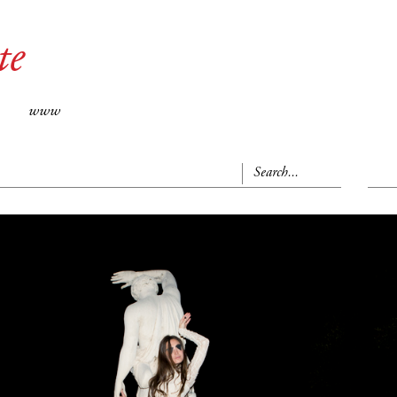
te
www